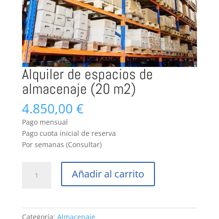
Alquiler de espacios de
almacenaje (20 m2)
4.850,00
€
Pago mensual
Pago cuota inicial de reserva
Por semanas (Consultar)
Alquiler
Añadir al carrito
de
espacios
de
almacenaje
Categoría:
Almacenaje