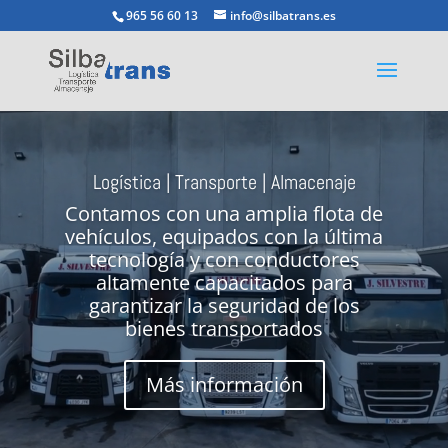
965 56 60 13
info@silbatrans.es
Reproductor
de
vídeo
Logística | Transporte | Almacenaje
Contamos con una amplia flota de
vehículos, equipados con la última
tecnología y con conductores
altamente capacitados para
garantizar la seguridad de los
bienes transportados
Más información