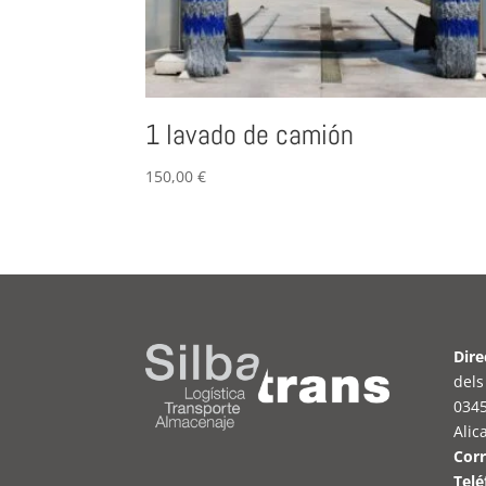
1 lavado de camión
150,00
€
Dire
dels
0345
Alic
Corr
Telé