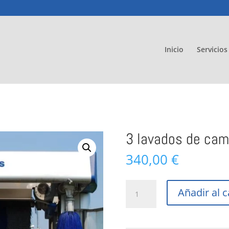
Inicio
Servicios
3 lavados de cam
340,00
€
3
Añadir al c
lavados
de
camión