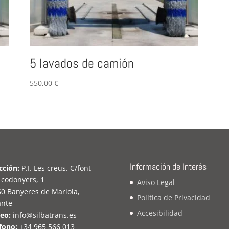
5 lavados de camión
550,00
€
Información de Interés
cción:
P.I. Les creus. C/font
 codonyers, 1
Aviso Legal
0 Banyeres de Mariola,
Política de Privacidad
ante
Accesibilidad
eo:
info@silbatrans.es
fono:
+34 965 566 013