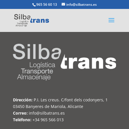
965 56 60 13
info@silbatrans.es
Dirección:
P.I. Les creus. C/font dels codonyers, 1
03450 Banyeres de Mariola, Alicante
Correo:
info@silbatrans.es
Teléfono:
+34 965 566 013